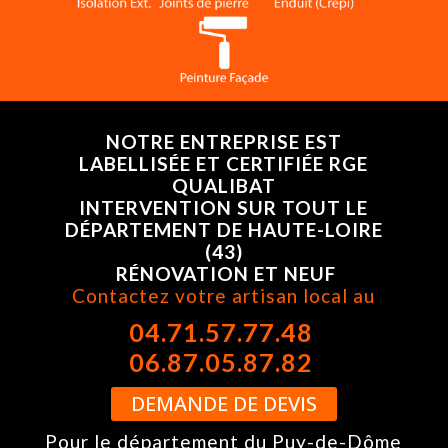
NOTRE ENTREPRISE EST
LAB
EL
LIS
ÉE
ET CERTIFI
ÉE
RGE
QUALIBAT
INTERVENTION SUR TOUT LE
DÉPARTEMENT DE HAUTE-LOIRE
(43)
R
É
NOVATION ET NEUF
Contactez votre artisan local au
04.71.57.77.48
06.87.05.87.82
DEMANDE DE DEVIS
Pour le département du Puy-de-Dôme