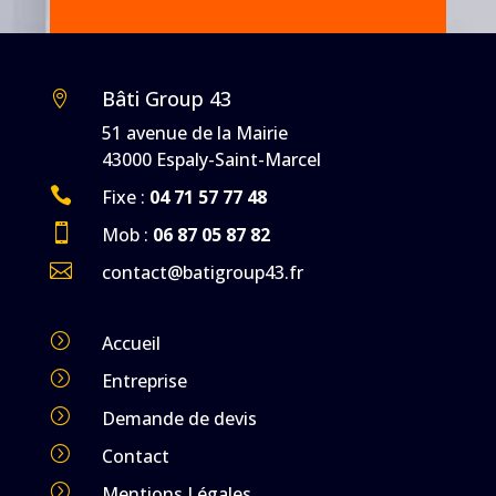
Bâti Group 43

51 avenue de la Mairie
43000 Espaly-Saint-Marcel

Fixe :
04 71 57 77 48

Mob :
06 87 05 87 82

contact@batigroup43.fr
=
Accueil
=
Entreprise
=
Demande de devis
=
Contact
=
Mentions Légales