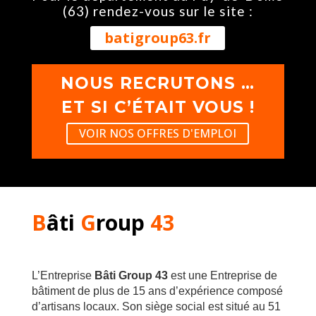
(63) rendez-vous sur le site :
batigroup63.fr
NOUS RECRUTONS …
ET SI C’ÉTAIT VOUS !
VOIR NOS OFFRES D'EMPLOI
B
âti
G
roup
43
L’Entreprise
Bâti Group 43
est une Entreprise de
bâtiment de plus de 15 ans d’expérience composé
d’artisans locaux. Son siège social est situé au 51