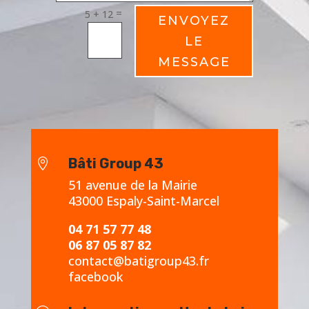
=
5 + 12
ENVOYEZ
LE
MESSAGE
Bâti Group 43

51 avenue de la Mairie
43000 Espaly-Saint-Marcel
04 71 57 77 48
06 87 05 87 82
contact@batigroup43.fr
facebook